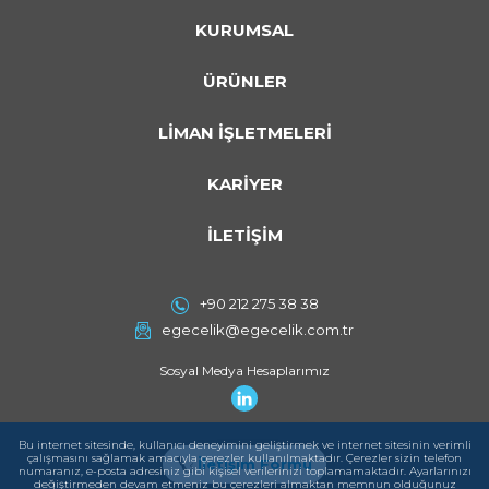
KURUMSAL
ÜRÜNLER
LİMAN İŞLETMELERİ
KARİYER
İLETİŞİM
+90 212 275 38 38
egecelik@egecelik.com.tr
Sosyal Medya Hesaplarımız
Bu internet sitesinde, kullanıcı deneyimini geliştirmek ve internet sitesinin verimli
çalışmasını sağlamak amacıyla çerezler kullanılmaktadır. Çerezler sizin telefon
İletişim Formu
numaranız, e-posta adresiniz gibi kişisel verilerinizi toplamamaktadır. Ayarlarınızı
değiştirmeden devam etmeniz bu çerezleri almaktan memnun olduğunuz